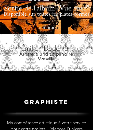
"Vue mer"
Sortie de l'album
Disponible sur toutes les plates-formes
Émilien Dodeman
Artiste pluridisciplinaire
Marseille
Graphiste
Ma compétence artistique à votre service
pour votre projets.
J'élabore l’univers