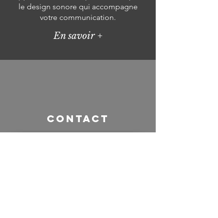
le design sonore qui accompagne
votre communication.
En savoir +
contact
Pour toute demande de
renseignements,
contactez moi :
emiliendodeman@gmail.com