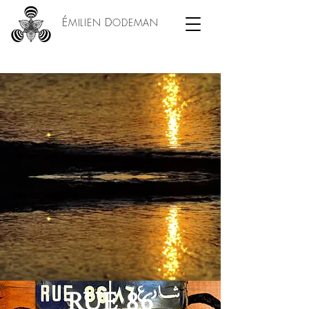
É
D
MILIEN
ODEMAN
RUE 86